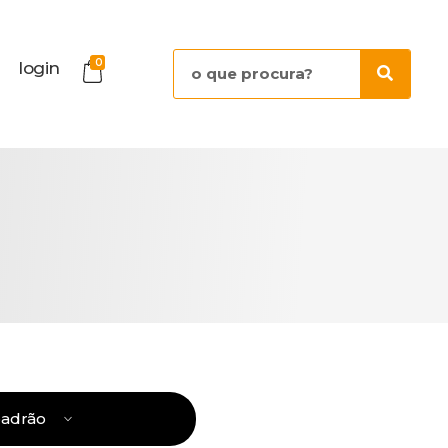
0
login