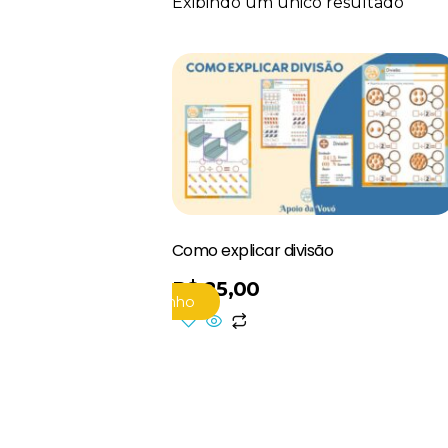
Exibindo um único resultado
Como explicar divisão
R$
25,00
Adicionar Ao Carrinho