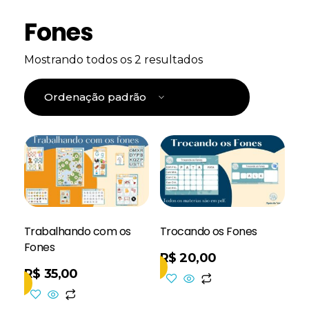
Fones
Mostrando todos os 2 resultados
Trabalhando com os
Trocando os Fones
Fones
R$
20,00
Adicionar Ao Carrinho
R$
35,00
inho