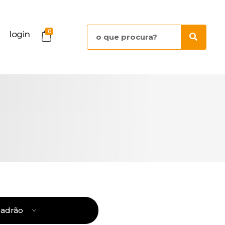
0
login