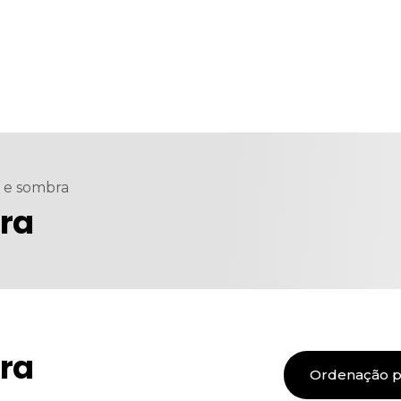
e sombra
ra
ra