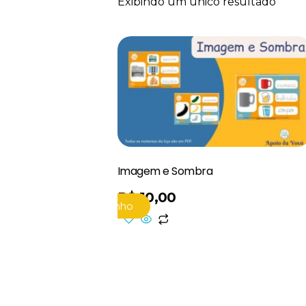
Exibindo um único resultado
Imagem e Sombra
R$
10,00
Adicionar Ao Carrinho