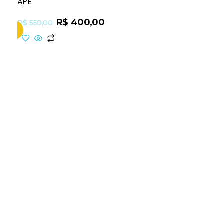
APE
R$
400,00
R$
550,00
inho