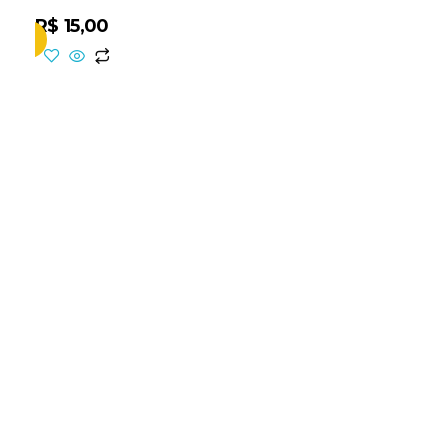
R$
15,00
inho