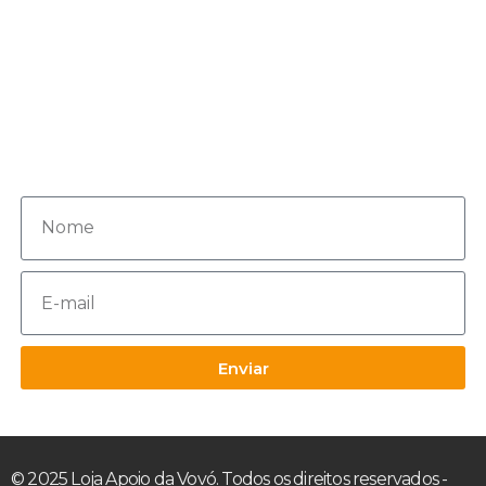
Inscreva-se agora para receber
novos conteúdos e ofertas!
Enviar
© 2025 Loja Apoio da Vovó. Todos os direitos reservados -