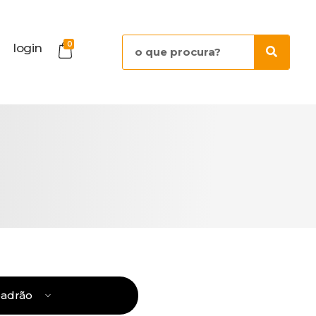
0
login