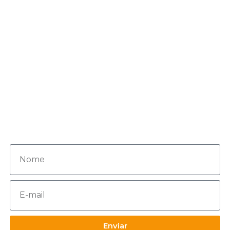
+55 92 8409-1375
Professora Socorro Lima
apoiodavovo@gmail.com
Inscreva-se agora para receber
novos conteúdos e ofertas!
Enviar