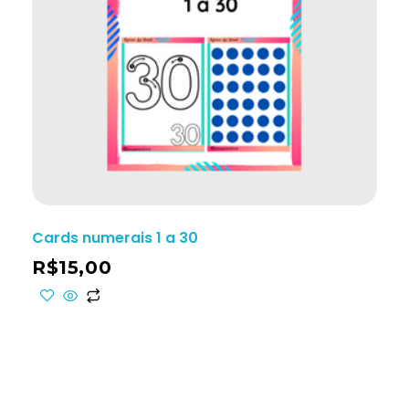
Cards numerais 1 a 30
R$
15,00
ho