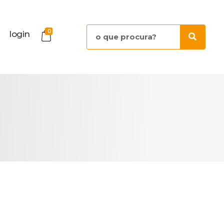
0
login