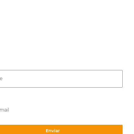
creva-se agora para
eber novos conteúdos e
rtas!
Enviar