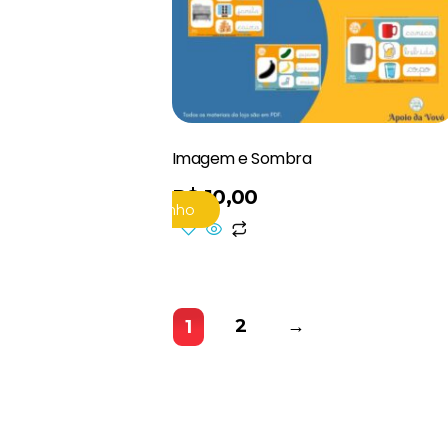
Imagem e Sombra
R$
10,00
Adicionar Ao Carrinho
Adicionar Ao
2
→
1