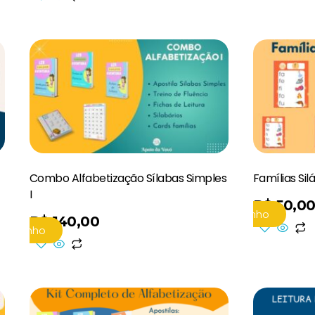
Combo Alfabetização Sílabas Simples
Famílias Sil
I
R$
50,0
Adicionar Ao Carrinho
R$
140,00
 Carrinho