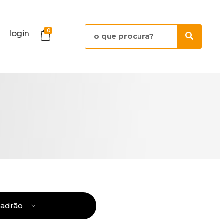
0
login