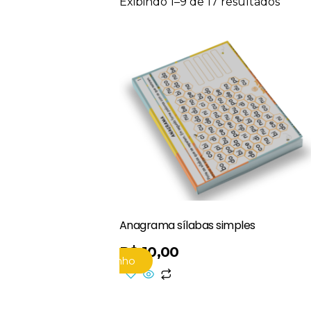
Exibindo 1–9 de 17 resultados
Anagrama sílabas simples
R$
10,00
Adicionar Ao Carrinho
Adicionar Ao