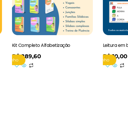
Kit Completo Alfabetização
Leitura em 
R$
289,60
R$
10,00
 Carrinho
Adicionar Ao Carrinho