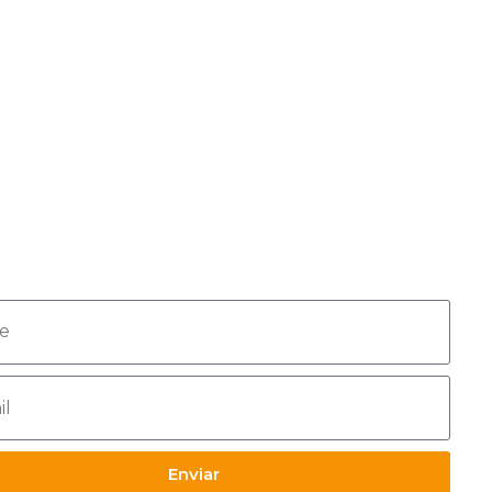
creva-se agora para
eber novos conteúdos e
rtas!
Enviar