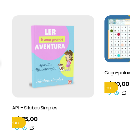
Caça-palav
R$
10,00
Adicionar Ao Carrinho
AP1 – Sílabas Simples
R$
75,00
 Carrinho