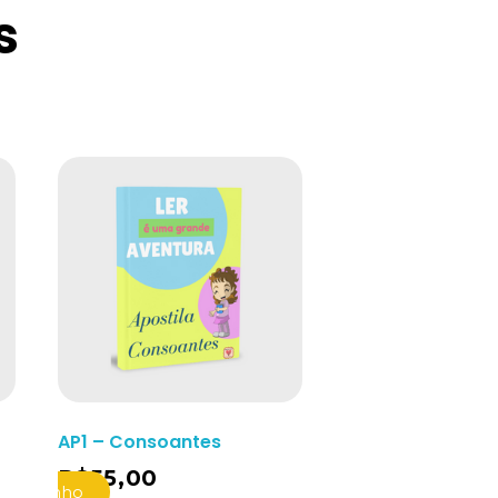
s
AP1 – Consoantes
R$
55,00
o Carrinho