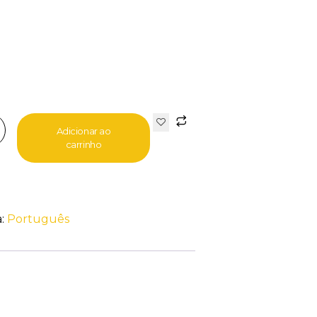
Adicionar ao
carrinho
a:
Português