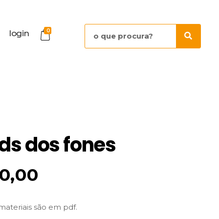
0
login
ds dos fones
10,00
materiais são em pdf.