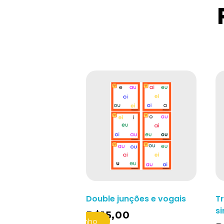
Double junções e vogais
Tr
s
R$
15,00
Adicionar Ao Carrinho