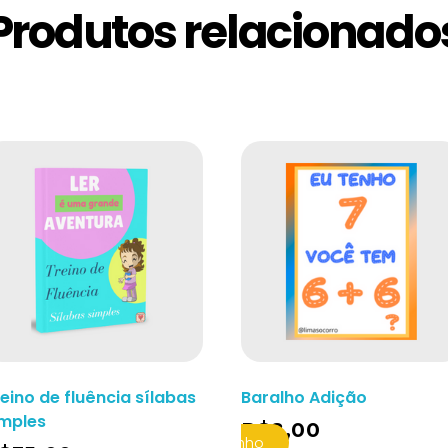
Produtos relacionado
eino de fluência sílabas
Baralho Adição
imples
R$
8,00
Adicionar Ao Carrinho
Adicionar A