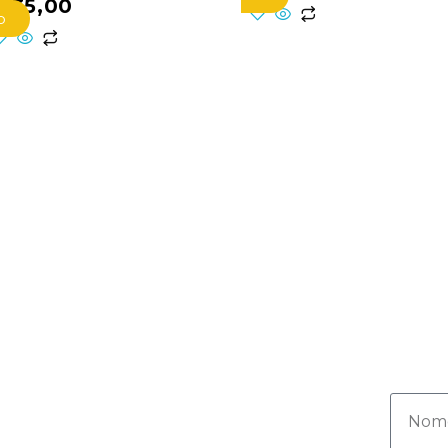
$
35,00
o
Ins
rec
ofe
os
Contato