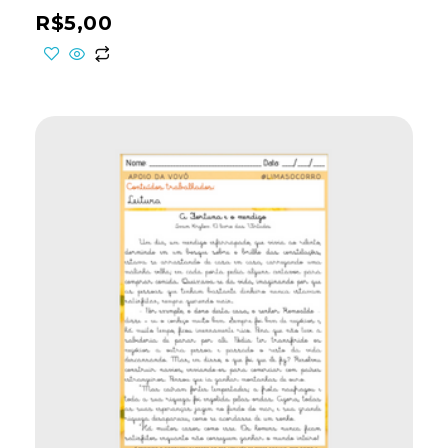
R$
5,00
ho