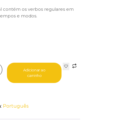
l contém os verbos regulares em
 tempos e modos.
Adicionar ao
carrinho
a:
Português