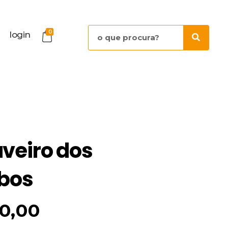
0
login
veiro dos
bos
10,00