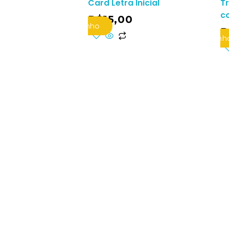
Card Letra Inicial
Tr
c
R$
15,00
Adicionar Ao Carrinho
R
Adicionar Ao Carrinh