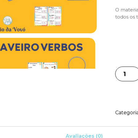
O materia
todos os
Categori
Avaliações (0)