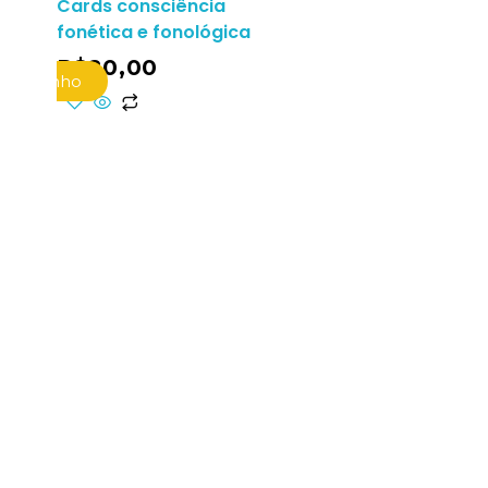
Cards consciência
fonética e fonológica
R$
20,00
o Carrinho
creva-se agora para
eber novos conteúdos e
rtas!