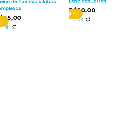
Base das Letras
eino de fluência sílabas
omplexas
R$
20,00
Adicionar Ao Carrinho
$
45,00
o
Adicionar A
Ins
rec
ofe